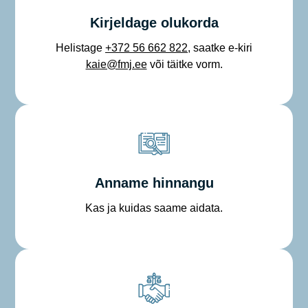
Kirjeldage olukorda
Helistage
+372 56 662 822
, saatke e-kiri
kaie@fmj.ee
või täitke vorm.
Anname hinnangu
Kas ja kuidas saame aidata.