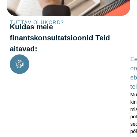
TUTTAV OLUKORD?
Kuidas meie
finantskonsultatsioonid Teid
aitavad:
E
on
eb
te
Mü
kin
mi
po
se
põ