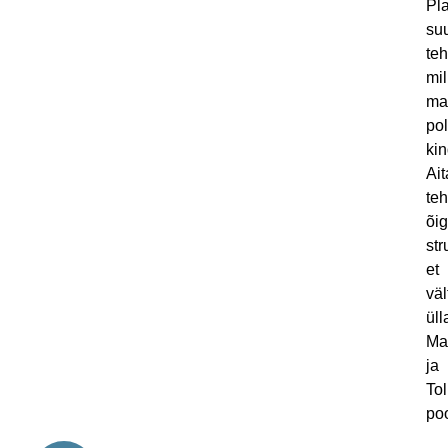
Pla
su
teh
mil
ma
po
kin
Ai
te
õig
str
et
väl
üll
Ma
ja
Tol
poo