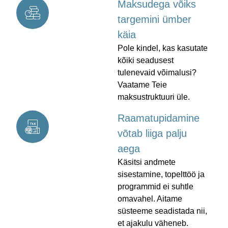
Maksudega võiks
targemini ümber
käia
Pole kindel, kas kasutate
kõiki seadusest
tulenevaid võimalusi?
Vaatame Teie
maksustruktuuri üle.
Raamatupidamine
võtab liiga palju
aega
Käsitsi andmete
sisestamine, topelttöö ja
programmid ei suhtle
omavahel. Aitame
süsteeme seadistada nii,
et ajakulu väheneb.