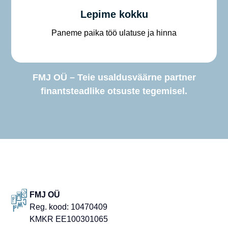
Lepime kokku
Paneme paika töö ulatuse ja hinna
FMJ OÜ – Teie usaldusväärne partner
finantsteadlike otsuste tegemisel.
FMJ OÜ
Reg. kood: 10470409
KMKR EE100301065