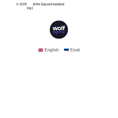
© 2026
|
Kõik õigused kaitstud
FMJ
English
Eesti