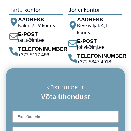
Tartu kontor
Jõhvi kontor
AADRESS
AADRESS
Kaluri 2, IV korrus
Keskväljak 4, III
korrus
E-POST
tartu@fmj.ee
E-POST
johvi@fmj.ee
TELEFONINUMBER
+372 5117 466
TELEFONINUMBER
+372 5347 4918
KÜSI JULGELT
Võta ühendust