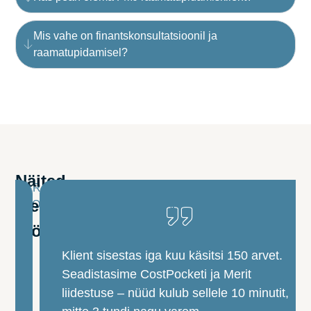
Mis vahe on finantskonsultatsioonil ja
raamatupidamisel?
Näited
PÄRIS
meie
LOOD
tööst
Klient sisestas iga kuu käsitsi 150 arvet.
Seadistasime CostPocketi ja Merit
liidestuse – nüüd kulub sellele 10 minutit,