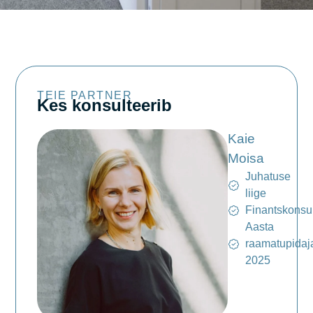
TEIE PARTNER
Kes konsulteerib
Kaie
Moisa
Juhatuse
liige
Finantskonsul
Aasta
raamatupidaj
2025