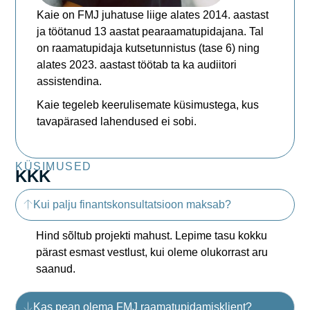
Kaie on FMJ juhatuse liige alates 2014. aastast
ja töötanud 13 aastat pearaamatupidajana. Tal
on raamatupidaja kutsetunnistus (tase 6) ning
alates 2023. aastast töötab ta ka audiitori
assistendina.
Kaie tegeleb keerulisemate küsimustega, kus
tavapärased lahendused ei sobi.
KÜSIMUSED
KKK
Kui palju finantskonsultatsioon maksab?
Hind sõltub projekti mahust. Lepime tasu kokku
pärast esmast vestlust, kui oleme olukorrast aru
saanud.
Kas pean olema FMJ raamatupidamisklient?