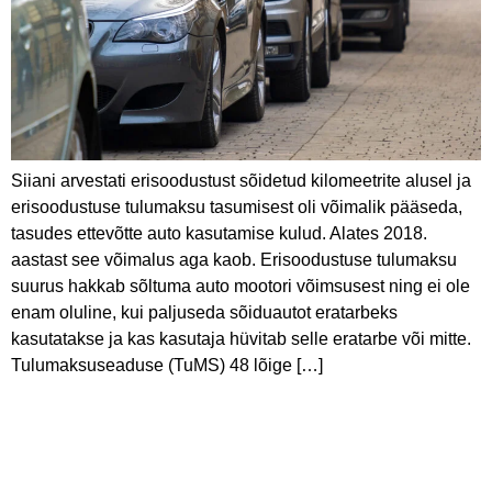
Siiani arvestati erisoodustust sõidetud kilomeetrite alusel ja
erisoodustuse tulumaksu tasumisest oli võimalik pääseda,
tasudes ettevõtte auto kasutamise kulud. Alates 2018.
aastast see võimalus aga kaob. Erisoodustuse tulumaksu
suurus hakkab sõltuma auto mootori võimsusest ning ei ole
enam oluline, kui paljuseda sõiduautot eratarbeks
kasutatakse ja kas kasutaja hüvitab selle eratarbe või mitte.
Tulumaksuseaduse (TuMS) 48 lõige […]