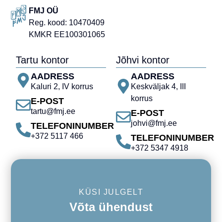
FMJ OÜ
Reg. kood: 10470409
KMKR EE100301065
Tartu kontor
Jõhvi kontor
AADRESS
AADRESS
Kaluri 2, IV korrus
Keskväljak 4, III
korrus
E-POST
tartu@fmj.ee
E-POST
johvi@fmj.ee
TELEFONINUMBER
+372 5117 466
TELEFONINUMBER
+372 5347 4918
KÜSI JULGELT
Võta ühendust