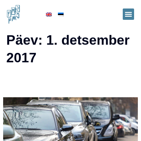
Päev:
1. detsember
2017
Ettevõtte sõiduauto kasutamine
eratarbeks muutub alates 01.01.2018